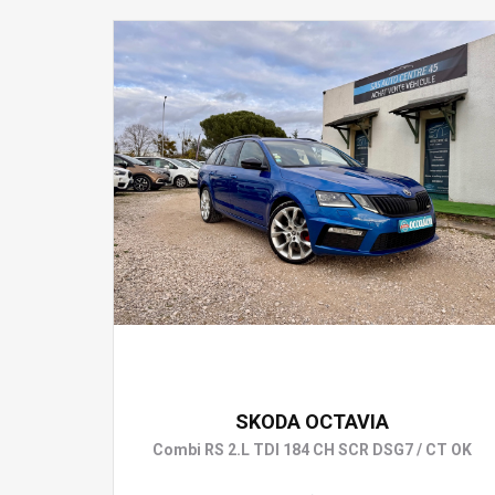
14 990 €
SKODA OCTAVIA
Combi RS 2.L TDI 184 CH SCR DSG7 / CT OK