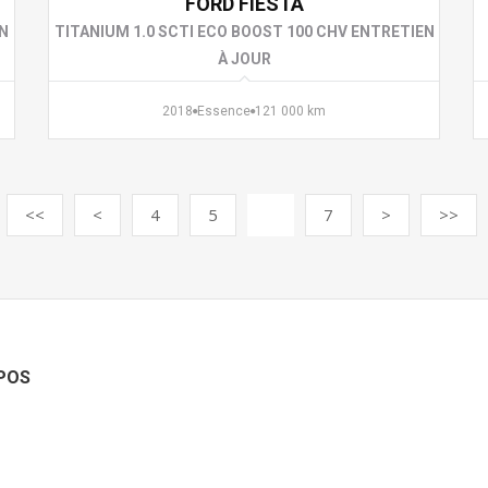
FORD FIESTA
EN
TITANIUM 1.0 SCTI ECO BOOST 100 CHV ENTRETIEN
À JOUR
2018
Essence
121 000 km
<<
<
4
5
6
7
>
>>
POS