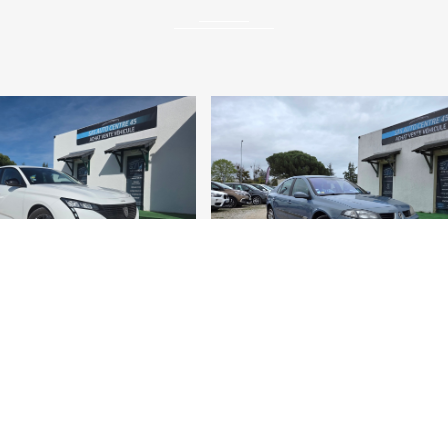
RENAULT Laguna
Peugeot 200
1.6 16v 111 CH / CT OK
1.5 BHDI 130 CV ALLU
1* MAIN SUIVI COMP
RECUPERABLE 1165