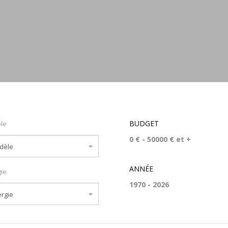
BUDGET
le
dèle
ANNÉE
ie
rgie